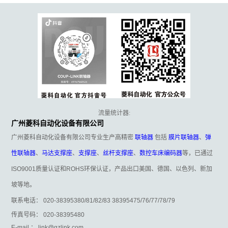
流量统计器:
广州菱科自动化设备有限公司
广州菱科自动化设备有限公司专业生产高精密
联轴器
包括
膜片联轴器
、
弹
性联轴器
、
马达支撑座
、
支撑座
、
丝杆支撑座
、
数控车床编码器
等，已通过
ISO9001质量认证和ROHS环保认证，产品出口美国、德国、以色列、新加
坡等地。
联系电话： 020-38395380/81/82/83 38395475/76/77/78/79
传真号码： 020-38395480
E-mail ： link@gzlink.com