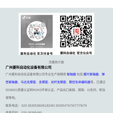
流量统计器:
广州菱科自动化设备有限公司
广州菱科自动化设备有限公司专业生产高精密
联轴器
包括
膜片联轴器
、
弹
性联轴器
、
马达支撑座
、
支撑座
、
丝杆支撑座
、
数控车床编码器
等，已通过
ISO9001质量认证和ROHS环保认证，产品出口美国、德国、以色列、新加
坡等地。
联系电话： 020-38395380/81/82/83 38395475/76/77/78/79
传真号码： 020-38395480