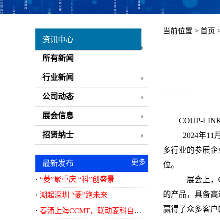
当前位置 >
首页
资讯中心
所有新闻
行业新闻
公司动态
展会信息
COUP-L
招贤纳士
2024年11
多行业的参展企业
更多
最新发布
位。
<<..
“菱”聚重庆 “科”创盛景
展会上，
的产品，具备高
潮起深圳 “菱”跑未来
赢得了众多客户
春涌上海CCMT，联动菱科自动化