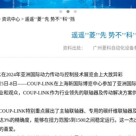
>
资讯中心
> 遥遥’’菱’’先 势不’’科’’挡
遥遥’’菱’’先 势不’’科’
资料出处：
广州菱科自动化设备
INK在2024年亚洲国际动力传动与控制技术展览会上大放异彩
月
5
日
-8日
——COUP-LINK在上海新国际博览中心参加了亚洲
和观众，COUP-LINK作为行业领先的
联轴器
及传动解决方案
COUP-LINK特别重点展出了主轴联轴器、专
用
的碳纤维联轴器
达
3%的精确度，能够在扭力范围5到1500之间稳定运行。这
的喜爱。