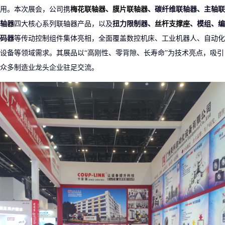
用。本次展会，公司携
梅花联轴器
、
膜片联轴器
、碳纤维联轴器、主轴联
轴器
四大核心系列联轴器产品，以及
扭力限制器、
丝杆支撑座
、模组、编
码器
等传动控制组件集体亮相，全面覆盖数控机床、工业机器人、自动化
设备等领域需求。其展品以
“高刚性、零背隙、长寿命”为技术亮点，吸引
众多制造业龙头企业驻足交流。