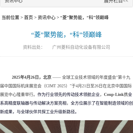
资讯中心
展开栏目<<
当前位置 >
首页
>
资讯中心
> “菱”聚势能，“科”领巅峰
“菱”聚势能，“科”领巅峰
资料出处：
广州菱科自动化设备有限公司
2025年4月26日，北京
—— 全球工业技术领域的年度盛会“第十九
届中国国际机床展览会（CIMT 2025）”于4月21日至26日在北京中国国际
展览中心隆重举行。
作为行业领先的传动技术
领航企业
，
Coup-Link
携
全
系高精度联轴器与传动解决方案
亮相
，
全方位展示
了
在智能制造领域的创
新成果，与全球伙伴共探工业升级新路径。