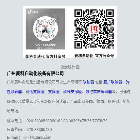
流量统计器:
广州菱科自动化设备有限公司
广州菱科自动化设备有限公司专业生产高精密
联轴器
包括
膜片联轴器
、
弹
性联轴器
、
马达支撑座
、
支撑座
、
丝杆支撑座
、
数控车床编码器
等，已通过
ISO9001质量认证和ROHS环保认证，产品出口美国、德国、以色列、新加
坡等地。
联系电话： 020-38395380/81/82/83 38395475/76/77/78/79
传真号码： 020-38395480
E-mail ： link@gzlink.com