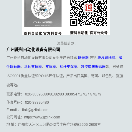
流量统计器:
广州菱科自动化设备有限公司
广州菱科自动化设备有限公司专业生产高精密
联轴器
包括
膜片联轴器
、
弹
性联轴器
、
马达支撑座
、
支撑座
、
丝杆支撑座
、
数控车床编码器
等，已通过
ISO9001质量认证和ROHS环保认证，产品出口美国、德国、以色列、新加
坡等地。
联系电话： 020-38395380/81/82/83 38395475/76/77/78/79
传真号码： 020-38395480
E-mail ： link@gzlink.com
公司网址：https://www.gzlink.com
地 址：广州市天河区天河路242号丰兴广场B栋2606-2609室