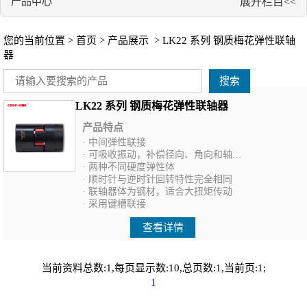
产品中心
展开栏目<<
您的当前位置 >
首页
>
产品展示
> LK22 系列 钢质梅花弹性联轴
器
搜索
LK22 系列 钢质梅花弹性联轴器
产品特点
· 中间弹性联接
· 可吸收振动，补偿径向、角向和轴向偏差
· 两种不同硬度弹性体
· 顺时针与逆时针回转特性完全相同
· 联轴器体为钢材，适合大扭矩传动
· 采用键槽联接
查看详情
当前资料总数:1,每页显示数:10,总页数:1,当前页:1;
1