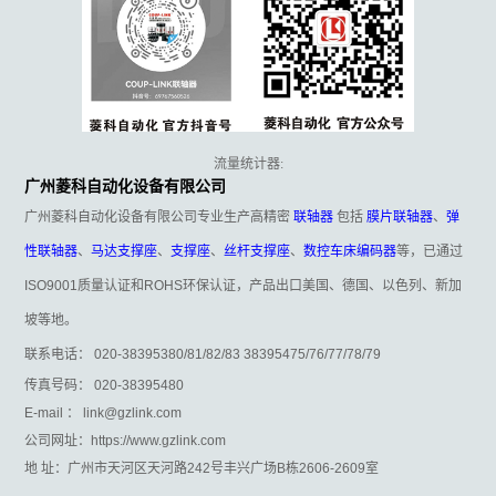
流量统计器:
广州菱科自动化设备有限公司
广州菱科自动化设备有限公司专业生产高精密
联轴器
包括
膜片联轴器
、
弹
性联轴器
、
马达支撑座
、
支撑座
、
丝杆支撑座
、
数控车床编码器
等，已通过
ISO9001质量认证和ROHS环保认证，产品出口美国、德国、以色列、新加
坡等地。
联系电话： 020-38395380/81/82/83 38395475/76/77/78/79
传真号码： 020-38395480
E-mail ： link@gzlink.com
公司网址：https://www.gzlink.com
地 址：广州市天河区天河路242号丰兴广场B栋2606-2609室