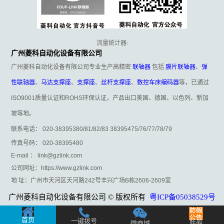
流量统计器:
广州菱科自动化设备有限公司
广州菱科自动化设备有限公司专业生产高精密
联轴器
包括
膜片联轴器
、
弹
性联轴器
、
马达支撑座
、
支撑座
、
丝杆支撑座
、
数控车床编码器
等，已通过
ISO9001质量认证和ROHS环保认证，产品出口美国、德国、以色列、新加
坡等地。
联系电话： 020-38395380/81/82/83 38395475/76/77/78/79
传真号码： 020-38395480
E-mail ： link@gzlink.com
公司网址：https://www.gzlink.com
地 址：广州市天河区天河路242号丰兴广场B栋2606-2609室
广州菱科自动化设备有限公司 © 版权所有
粤ICP备05038529号
首页
一键拨号
微商城
防假