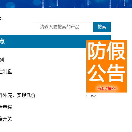
NC
搜索
点
系列
型控制盘
列
塑料外壳，实现低价
close
电话电缆
安全开关