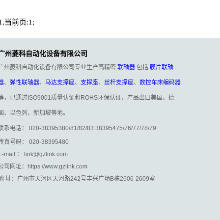
,当前页:1;
广州菱科自动化设备有限公司
广州菱科自动化设备有限公司专业生产高精密
联轴器
包括
膜片联轴
器
、
弹性联轴器
、
马达支撑座
、
支撑座
、
丝杆支撑座
、
数控车床编码器
等，已通过ISO9001质量认证和ROHS环保认证，产品出口美国、德
国、以色列、新加坡等地。
联系电话： 020-38395380/81/82/83 38395475/76/77/78/79
传真号码： 020-38395480
E-mail ： link@gzlink.com
公司网址：https://www.gzlink.com
地 址：广州市天河区天河路242号丰兴广场B栋2606-2609室