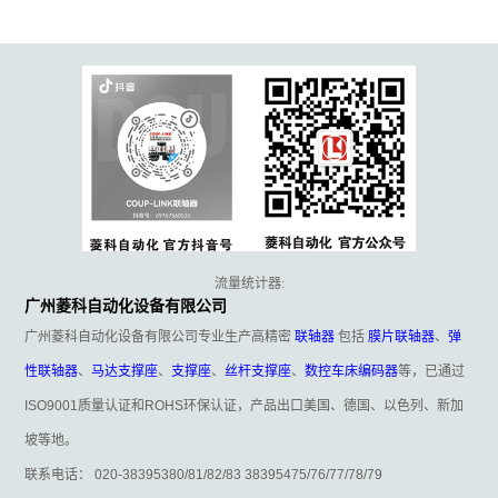
流量统计器:
广州菱科自动化设备有限公司
广州菱科自动化设备有限公司专业生产高精密
联轴器
包括
膜片联轴器
、
弹
性联轴器
、
马达支撑座
、
支撑座
、
丝杆支撑座
、
数控车床编码器
等，已通过
ISO9001质量认证和ROHS环保认证，产品出口美国、德国、以色列、新加
坡等地。
联系电话： 020-38395380/81/82/83 38395475/76/77/78/79