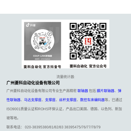
流量统计器:
广州菱科自动化设备有限公司
广州菱科自动化设备有限公司专业生产高精密
联轴器
包括
膜片联轴器
、
弹
性联轴器
、
马达支撑座
、
支撑座
、
丝杆支撑座
、
数控车床编码器
等，已通过
ISO9001质量认证和ROHS环保认证，产品出口美国、德国、以色列、新加
坡等地。
联系电话： 020-38395380/81/82/83 38395475/76/77/78/79