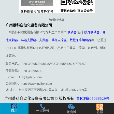
流量统计器:
广州菱科自动化设备有限公司
广州菱科自动化设备有限公司专业生产高精密
联轴器
包括
膜片联轴器
、
弹
性联轴器
、
马达支撑座
、
支撑座
、
丝杆支撑座
、
数控车床编码器
等，已通过
ISO9001质量认证和ROHS环保认证，产品出口美国、德国、以色列、新加
坡等地。
联系电话： 020-38395380/81/82/83 38395475/76/77/78/79
传真号码： 020-38395480
E-mail ： link@gzlink.com
公司网址：https://www.gzlink.com
地 址：广州市天河区天河路242号丰兴广场B栋2606-2609室
广州菱科自动化设备有限公司 © 版权所有
粤ICP备05038529号
首页
一键拨号
微商城
防假