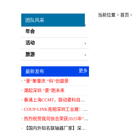
当前位置 >
首页
团队风采
年会
活动
旅游
更多
最新发布
<<..
“菱”聚重庆 “科”创盛景
潮起深圳 “菱”跑未来
春涌上海CCMT，联动菱科自动化
COUP-LINK亮相深圳工业展：以精密传动，致敬智造时代
热烈祝贺我司徐总荣获2025年“南沙区优秀民营企业家”称号
【国内外知名联轴器厂家】深入解析：国内外知名联轴器厂家及其创新技术